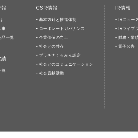
情報
CSR情報
IR情報
は
基本方針と推進体制
IRニュー
工事
コーポレートガバナンス
IRライブ
商品一覧
企業価値の向上
財務・業
社会との共存
電子公告
プラチナくるみん認定
実績
社会とのコミュニケーション
一覧
社会貢献活動