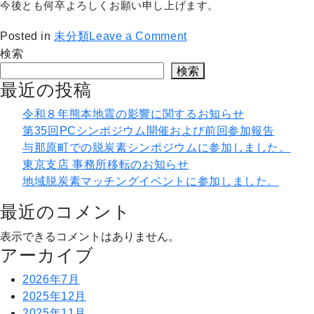
今後とも何卒よろしくお願い申し上げます。
on
Posted in
未分類
Leave a Comment
ホ
検索
ー
検索
ム
最近の投稿
ペ
令和８年熊本地震の影響に関するお知らせ
ー
第35回PCシンポジウム開催および前回参加報告
ジ
与那原町での脱炭素シンポジウムに参加しました。
リ
東京支店 事務所移転のお知らせ
ニ
地域脱炭素マッチングイベントに参加しました。
ュ
ー
最近のコメント
ア
表示できるコメントはありません。
ル
アーカイブ
の
お
2026年7月
知
2025年12月
ら
2025年11月