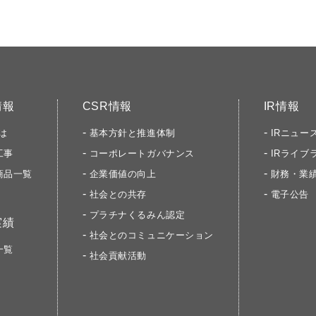
情報
CSR情報
IR情報
は
基本方針と推進体制
IRニュー
工事
コーポレートガバナンス
IRライブ
商品一覧
企業価値の向上
財務・業
社会との共存
電子公告
プラチナくるみん認定
実績
社会とのコミュニケーション
一覧
社会貢献活動