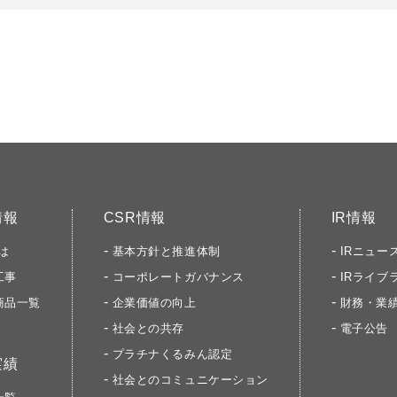
情報
CSR情報
IR情報
は
基本方針と推進体制
IRニュー
工事
コーポレートガバナンス
IRライブ
商品一覧
企業価値の向上
財務・業
社会との共存
電子公告
プラチナくるみん認定
実績
社会とのコミュニケーション