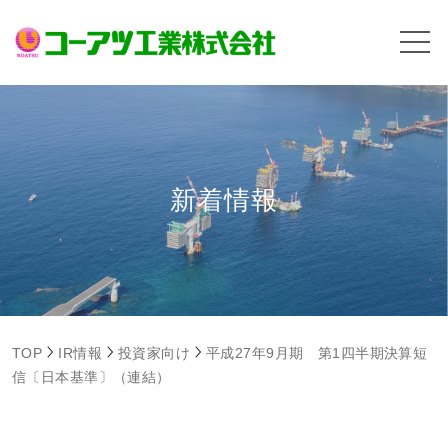
新着情報
TOP
IR情報
投資家向け
平成27年9月期 第1四半期決算短
信〔日本基準〕（連結）