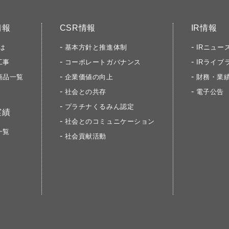
情報
CSR情報
IR情報
は
基本方針と推進体制
IRニュー
工事
コーポレートガバナンス
IRライブ
商品一覧
企業価値の向上
財務・業
社会との共存
電子公告
プラチナくるみん認定
実績
社会とのコミュニケーション
一覧
社会貢献活動