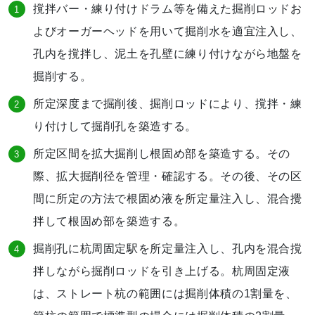
撹拌バー・練り付けドラム等を備えた掘削ロッドお
よびオーガーヘッドを用いて掘削水を適宜注入し、
孔内を撹拌し、泥土を孔壁に練り付けながら地盤を
掘削する。
所定深度まで掘削後、掘削ロッドにより、撹拌・練
り付けして掘削孔を築造する。
所定区間を拡大掘削し根固め部を築造する。その
際、拡大掘削径を管理・確認する。その後、その区
間に所定の方法で根固め液を所定量注入し、混合攪
拌して根固め部を築造する。
掘削孔に杭周固定駅を所定量注入し、孔内を混合撹
拌しながら掘削ロッドを引き上げる。杭周固定液
は、ストレート杭の範囲には掘削体積の1割量を、